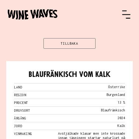
TILLBAKA
Blaufränkisch vom Kalk
Österrike
LAND
Burgenland
REGION
13 %
PROCENT
Blaufränkisch
DRUVSORT
2024
ÅRGÅNG
Kalk
JORD
Avstjälkade klasar men inte krossade
VINMAKING
innan jäsningen startar naturligt på