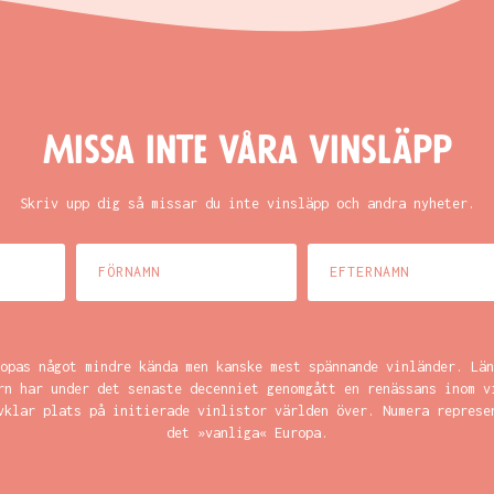
Missa inte våra vinsläpp
Skriv upp dig så missar du inte vinsläpp och andra nyheter.
opas något mindre kända men kanske mest spännande vinländer. Län
rn har under det senaste decenniet genomgått en renässans inom v
vklar plats på initierade vinlistor världen över. Numera represe
det »vanliga« Europa.