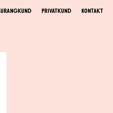
aurangkund
Privatkund
Kontakt
e
d
t
2
k
k