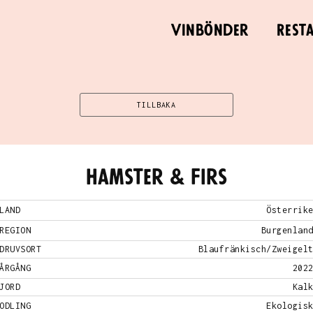
Vinbönder
Rest
TILLBAKA
Hamster & Firs
LAND
Österrik
REGION
Burgenlan
DRUVSORT
Blaufränkisch/Zweigel
ÅRGÅNG
202
JORD
Kal
ODLING
Ekologis