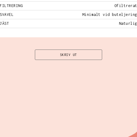
FILTRERING
Ofiltrera
SVAVEL
Minimalt vid buteljerin
JÄST
Naturli
SKRIV UT