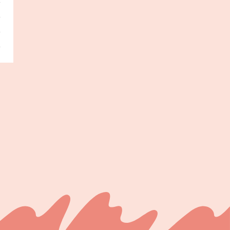
t
g
g