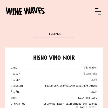
TILLBAKA
Hisno Vino Noir
Slovenien
LAND
Štajerska
REGION
12.5%
PROCENT
Blaufränkisch/Welschriesling/Furmint
DRUVSORT
2024
ÅRGÅNG
Kalk och lera
JORD
Druvorna jäser tillsammans och lagras
VINMAKING
på gamla ekfat.