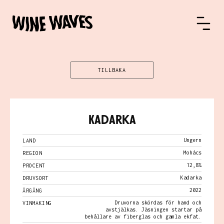
TILLBAKA
Kadarka
Ungern
LAND
Mohács
REGION
12,8%
PROCENT
Kadarka
DRUVSORT
2022
ÅRGÅNG
Druvorna skördas för hand och
VINMAKING
avstjälkas. Jäsningen startar på
behållare av fiberglas och gamla ekfat.