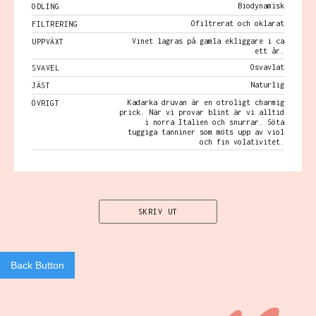
Biodynamisk
ODLING
Ofiltrerat och oklarat
FILTRERING
Vinet lagras på gamla ekliggare i ca
UPPVÄXT
ett år.
Osvavlat
SVAVEL
Naturlig
JÄST
Kadarka druvan är en otroligt charmig
ÖVRIGT
prick. När vi provar blint är vi alltid
i norra Italien och snurrar. Söta
tuggiga tanniner som möts upp av viol
och fin volativitet.
SKRIV UT
Back Button