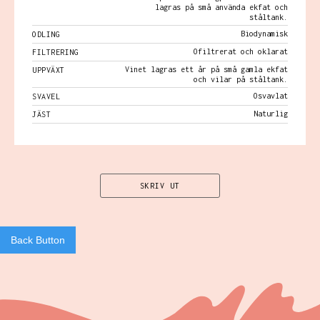
lagras på små använda ekfat och
ståltank.
Biodynamisk
ODLING
Ofiltrerat och oklarat
FILTRERING
Vinet lagras ett år på små gamla ekfat
UPPVÄXT
och vilar på ståltank.
Osvavlat
SVAVEL
Naturlig
JÄST
SKRIV UT
Back Button