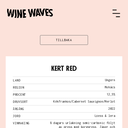
TILLBAKA
Kert Red
Ungern
LAND
Mohács
REGION
12,5%
PROCENT
Kékfrankos/Cabernet Sauvignon/Merlot
DRUVSORT
2022
ÅRGÅNG
Loess & lera
JORD
8 dagars urlakning semi-carbonic följt
VINMAKING
av press med korgpress. Jäser och