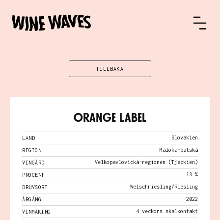
TILLBAKA
Orange Label
Slovakien
LAND
Malokarpatská
REGION
Velkopavlovická-regionen (Tjeckien)
VINGÅRD
13 %
PROCENT
Welschriesling/Riesling
DRUVSORT
2022
ÅRGÅNG
4 veckors skalkontakt
VINMAKING