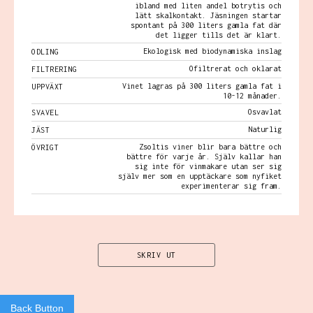
ibland med liten andel botrytis och
lätt skalkontakt. Jäsningen startar
spontant på 300 liters gamla fat där
det ligger tills det är klart.
Ekologisk med biodynamiska inslag
ODLING
Ofiltrerat och oklarat
FILTRERING
Vinet lagras på 300 liters gamla fat i
UPPVÄXT
10-12 månader.
Osvavlat
SVAVEL
Naturlig
JÄST
Zsoltis viner blir bara bättre och
ÖVRIGT
bättre för varje år. Själv kallar han
sig inte för vinmakare utan ser sig
själv mer som en upptäckare som nyfiket
experimenterar sig fram.
SKRIV UT
Back Button