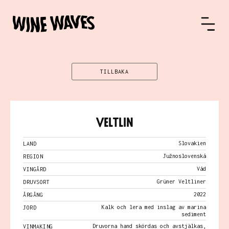
TILLBAKA
Veltlin
Slovakien
LAND
Južnoslovenská
REGION
Vád
VINGÅRD
Grüner Veltliner
DRUVSORT
2022
ÅRGÅNG
Kalk och lera med inslag av marina
JORD
sediment
Druvorna hand skördas och avstjälkas,
VINMAKING