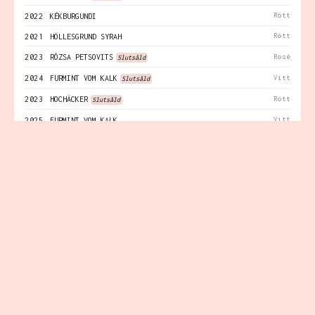
Rött
2022
KÉKBURGUNDI
Rött
2021
HÖLLESGRUND SYRAH
Rosé
2023
RÓZSA PETSOVITS
Slutsåld
Vitt
2024
FURMINT VOM KALK
Slutsåld
Rött
2023
HOCHÄCKER
Slutsåld
Vitt
2025
FURMINT VOM KALK
Missa inte våra vinsläpp
Skriv upp dig så missar du inte vinsläpp och andra